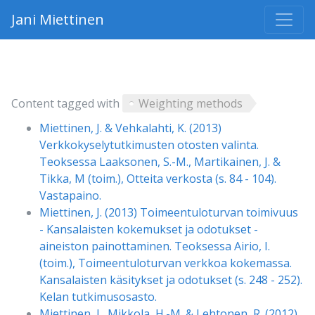
Jani Miettinen
Content tagged with
Weighting methods
Miettinen, J. & Vehkalahti, K. (2013)
Verkkokyselytutkimusten otosten valinta.
Teoksessa Laaksonen, S.-M., Martikainen, J. &
Tikka, M (toim.), Otteita verkosta (s. 84 - 104).
Vastapaino.
Miettinen, J. (2013) Toimeentuloturvan toimivuus
- Kansalaisten kokemukset ja odotukset -
aineiston painottaminen. Teoksessa Airio, I.
(toim.), Toimeentuloturvan verkkoa kokemassa.
Kansalaisten käsitykset ja odotukset (s. 248 - 252).
Kelan tutkimusosasto.
Miettinen, J., Mikkola, H.-M. & Lehtonen, R. (2012)