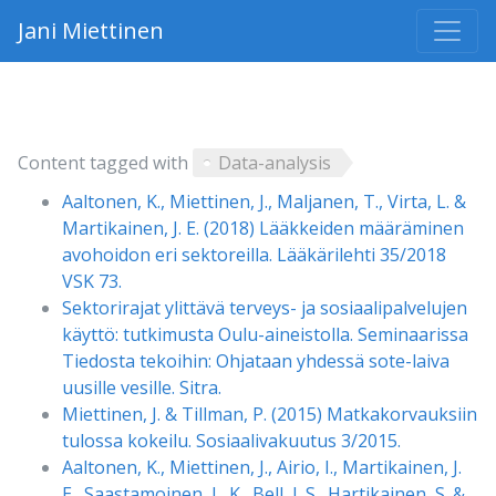
Jani Miettinen
Content tagged with
Data-analysis
Aaltonen, K., Miettinen, J., Maljanen, T., Virta, L. &
Martikainen, J. E. (2018) Lääkkeiden määräminen
avohoidon eri sektoreilla. Lääkärilehti 35/2018
VSK 73.
Sektorirajat ylittävä terveys- ja sosiaalipalvelujen
käyttö: tutkimusta Oulu-aineistolla. Seminaarissa
Tiedosta tekoihin: Ohjataan yhdessä sote-laiva
uusille vesille. Sitra.
Miettinen, J. & Tillman, P. (2015) Matkakorvauksiin
tulossa kokeilu. Sosiaalivakuutus 3/2015.
Aaltonen, K., Miettinen, J., Airio, I., Martikainen, J.
E., Saastamoinen, L. K., Bell, J. S., Hartikainen, S. &