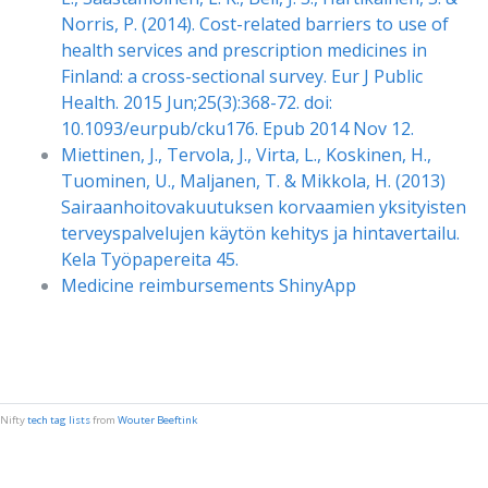
Norris, P. (2014). Cost-related barriers to use of
health services and prescription medicines in
Finland: a cross-sectional survey. Eur J Public
Health. 2015 Jun;25(3):368-72. doi:
10.1093/eurpub/cku176. Epub 2014 Nov 12.
Miettinen, J., Tervola, J., Virta, L., Koskinen, H.,
Tuominen, U., Maljanen, T. & Mikkola, H. (2013)
Sairaanhoitovakuutuksen korvaamien yksityisten
terveyspalvelujen käytön kehitys ja hintavertailu.
Kela Työpapereita 45.
Medicine reimbursements ShinyApp
Nifty
tech tag lists
from
Wouter Beeftink