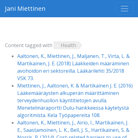
Jani Miettinen
Content tagged with
Health
Aaltonen, K., Miettinen, J., Maljanen, T., Virta, L. &
Martikainen, J. E. (2018) Lääkkeiden määräminen
avohoidon eri sektoreilla. Lääkärilehti 35/2018
VSK 73.
Miettinen, J., Aaltonen, K. & Martikainen J. E. (2016)
Lääkemääräysten alkuperän määrittäminen
terveydenhuollon käyntitietojen avulla.
Menetelmäraportti Oulu-hankkeessa käytetystä
algoritmista. Kela Työpapereita 108.
Aaltonen, K., Miettinen, J., Airio, I., Martikainen, J.
E., Saastamoinen, L. K., Bell, J. S., Hartikainen, S. &
Norris, P. (2014). Cost-related barriers to use of